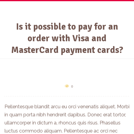
Is it possible to pay for an
order with Visa and
Inicio
MasterCard payment cards?
Nuestros Productos
Conócenos
Recetas y Noticias
0
Sostenibilidad
Contáctanos
Pellentesque blandit arcu eu orci venenatis aliquet. Morbi
in quam porta nibh hendrerit dapibus. Donec erat tortor,
Línea Ética
ullamcorper in dictum a, rhoncus quis risus. Phasellus
luctus commodo aliquam. Pellentesque ac orci nec