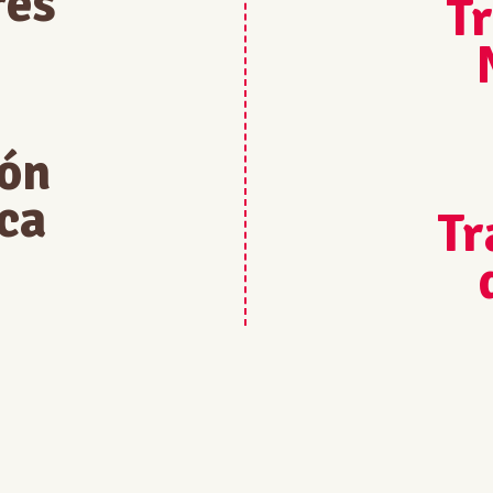
res
Tr
ión
ca
Tr