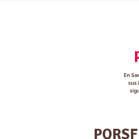
En Sa
sus 
sig
PQRSF