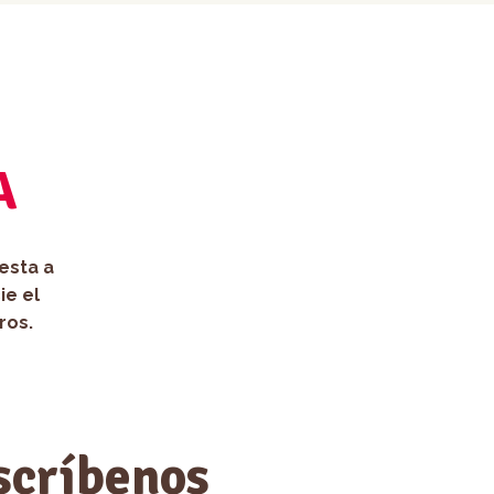
A
esta a
ie el
ros.
scríbenos