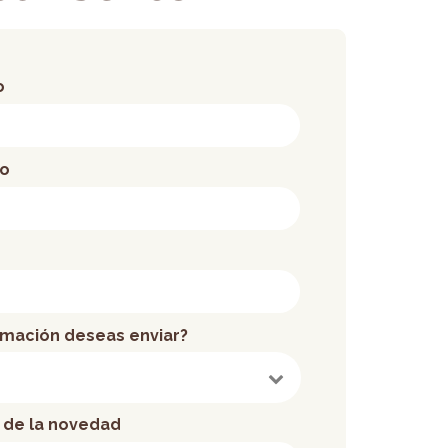
o
co
rmación deseas enviar?
 de la novedad