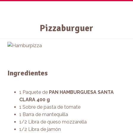
Pizzaburguer
Inicio
Nuestros Productos
Conócenos
Ingredientes
Recetas y Noticias
Sostenibilidad
1 Paquete de
PAN HAMBURGUESA SANTA
CLARA 400 g
Contáctanos
1 Sobre de pasta de tomate
Línea Ética
1 Barra de mantequilla
1/2 Libra de queso mozzarella
1/2 Libra de jamón