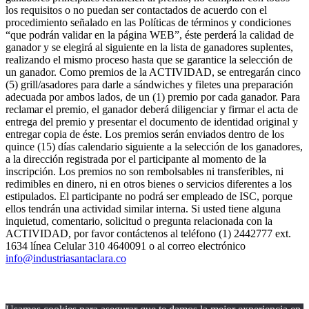
los requisitos o no puedan ser contactados de acuerdo con el
procedimiento señalado en las Políticas de términos y condiciones
“que podrán validar en la página WEB”, éste perderá la calidad de
ganador y se elegirá al siguiente en la lista de ganadores suplentes,
realizando el mismo proceso hasta que se garantice la selección de
un ganador. Como premios de la ACTIVIDAD, se entregarán cinco
(5) grill/asadores para darle a sándwiches y filetes una preparación
adecuada por ambos lados, de un (1) premio por cada ganador. Para
reclamar el premio, el ganador deberá diligenciar y firmar el acta de
entrega del premio y presentar el documento de identidad original y
entregar copia de éste. Los premios serán enviados dentro de los
quince (15) días calendario siguiente a la selección de los ganadores,
a la dirección registrada por el participante al momento de la
inscripción. Los premios no son rembolsables ni transferibles, ni
redimibles en dinero, ni en otros bienes o servicios diferentes a los
estipulados. El participante no podrá ser empleado de ISC, porque
ellos tendrán una actividad similar interna. Si usted tiene alguna
inquietud, comentario, solicitud o pregunta relacionada con la
ACTIVIDAD, por favor contáctenos al teléfono (1) 2442777 ext.
1634 línea Celular 310 4640091 o al correo electrónico
info@industriasantaclara.co