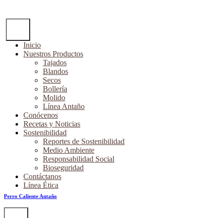
tajados
Inicio
Nuestros Productos
Tajados
Blandos
Secos
Bollería
17 de septiembre de 2020
Molido
Línea Antaño
Productos tajados
Conócenos
Recetas y Noticias
0
Sostenibilidad
Reportes de Sostenibilidad
Noticias recientes
Medio Ambiente
Responsabilidad Social
Bioseguridad
6 de febrero de 2024
Contáctanos
Línea Ética
Perro Caliente Antaño